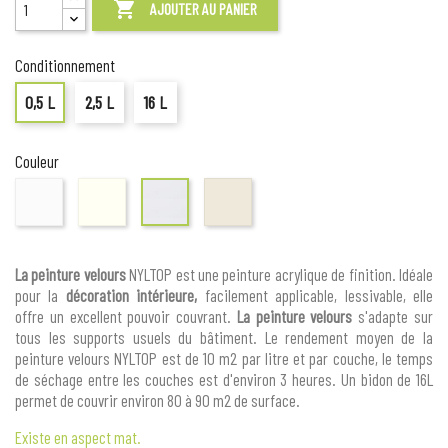

AJOUTER AU PANIER
Conditionnement
0,5 L
2,5 L
16 L
Couleur
BLANC
TON
LIN
GRIS
PIERRE
LUNE
La peinture velours
NYLTOP est une peinture acrylique de finition. Idéale
pour la
décoration intérieure,
facilement applicable, lessivable, elle
offre un excellent pouvoir couvrant.
La peinture velours
s'adapte sur
tous les supports usuels du bâtiment. Le rendement moyen de la
peinture velours NYLTOP est de 10 m2 par litre et par couche, le temps
de séchage entre les couches est d'environ 3 heures. Un bidon de 16L
permet de couvrir environ 80 à 90 m2 de surface.
Existe en aspect mat.